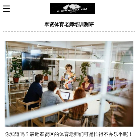
奉贤体育老师培训测评
你知道吗？最近奉贤区的体育老师们可是忙得不亦乐乎呢！