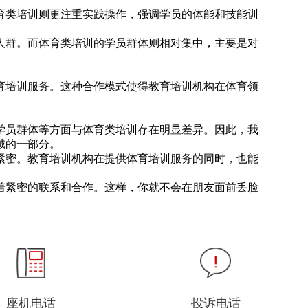
育类培训则更注重实践操作，强调学员的体能和技能训
人群。而体育类培训的学员群体则相对集中，主要是对
育培训服务。这种合作模式使得教育培训机构在体育领
学员群体等方面与体育类培训存在明显差异。因此，我
域的一部分。
紧密。教育培训机构在提供体育培训服务的同时，也能
着紧密的联系和合作。这样，你就不会在朋友面前丢脸
座机电话
投诉电话