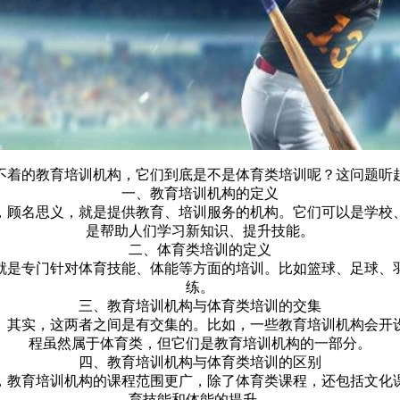
不着的教育培训机构，它们到底是不是体育类培训呢？这问题听
一、教育培训机构的定义
，顾名思义，就是提供教育、培训服务的机构。它们可以是学校
是帮助人们学习新知识、提升技能。
二、体育类培训的定义
就是专门针对体育技能、体能等方面的培训。比如篮球、足球、
练。
三、教育培训机构与体育类培训的交集
。其实，这两者之间是有交集的。比如，一些教育培训机构会开
程虽然属于体育类，但它们是教育培训机构的一部分。
四、教育培训机构与体育类培训的区别
，教育培训机构的课程范围更广，除了体育类课程，还包括文化
育技能和体能的提升。