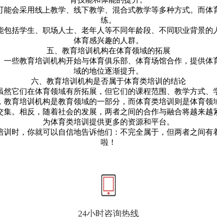
可能会采用线上教学、线下教学、混合式教学等多种方式。而体
练。
能包括学生、职场人士、老年人等不同年龄段、不同职业背景的
体育感兴趣的人群。
五、教育培训机构在体育领域的拓展
。一些教育培训机构开始与体育俱乐部、体育场馆合作，提供体
域的地位逐渐提升。
六、教育培训机构是否属于体育类培训的结论
虽然它们在体育领域有所拓展，但它们的课程范围、教学方式、
，教育培训机构是教育领域的一部分，而体育类培训则是体育领
交集。相反，随着社会的发展，两者之间的合作与融合将越来越
为体育类培训提供更多的资源和平台。
培训时，你就可以自信地告诉他们：不完全属于，但两者之间有
啦！
24小时咨询热线