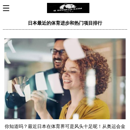
日本最近的体育进步和热门项目排行
你知道吗？最近日本在体育界可是风头十足呢！从奥运会金