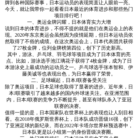
牌到各种国际赛事，日本运动员的表现简直让人眼前一亮。
今天，就让我带你一起看看日本最近的体育进步和那些热门
项目排行吧！
一、奥运金牌闪耀，日本体育实力大增
说到日本的体育进步，不得不提的就是他们在奥运会上的表
现。2020年东京奥运会虽然因为疫情延期，但日本运动员依
然取得了不俗的成绩。在这次奥运会上，日本代表团共获得
了27枚金牌，位列金牌榜第四位，创下了历史新高。
其中，游泳、乒乓球、羽毛球等项目成为了日本体育的亮
点。比如，游泳选手池江璃花子获得了4枚金牌，成为了日
本游泳史上最成功的运动员之一。乒乓球选手张本智和、伊
藤美诚等也表现出色，为日本赢得了荣誉。
二、足球崛起，日本J联赛备受关注
除了奥运项目，日本足球也取得了显著的进步。近年来，日
本J联赛吸引了越来越多的国内外球迷关注。在亚洲范围
内，日本J联赛的竞争力不断提升，甚至有球队杀入了亚冠
联赛的决赛。
值得一提的是，日本国家队在世界杯上的表现也让人刮目相
看。在2018年俄罗斯世界杯上，日本队成功晋级16强，创下
了亚洲足球的新纪录。而在2022年卡塔尔世界杯预选赛中，
日本队更是以小组第一的身份晋级决赛圈。