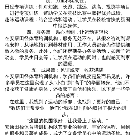
度、力量和柔韧性。
田径专项训练：针对短跑、长跑、跳远、跳高、投掷等项目
进行专项训练，帮助学员在竞技比赛中取得优异成绩。
趣味运动课程：结合游戏和运动，让学员在轻松愉快的氛围
中锻炼身体。
四、服务篇：贴心周到，让运动更轻松
在安康田径体育培训机构，服务无处不在。从报名咨询到课
程安排，从场地预订到器材使用，工作人员都会为你提供细
致入微的服务。此外，他们还定期举办各类活动，如亲子运
动会、学员生日会等，让学员在运动的同时，也能感受到家
的温暖。
五、成果篇：见证蜕变，收获满满
在安康田径体育培训机构，学员们的蜕变是显而易见的。许
多学员在这里实现了从“小白”到“高手”的华丽转身。他们不
仅收获了健康的身体，还收获了自信和快乐。以下是一些学
员的感言：
“在这里，我找到了运动的乐趣，也找到了更好的自己。”
“教练们非常专业，他们让我在短时间内取得了很大的进
步。”
“这里的氛围很好，让我爱上了运动。”
安康田径体育培训机构以其专业的师资、丰富的课程、周到
的服务和显著的成果，成为了众多学员心中的运动圣地。如