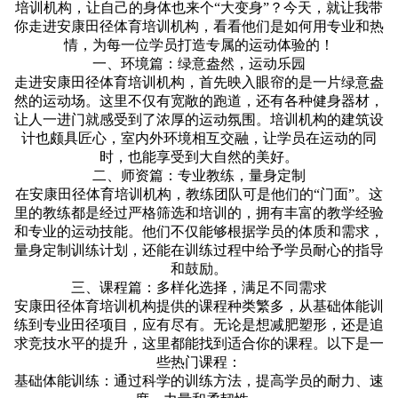
培训机构，让自己的身体也来个“大变身”？今天，就让我带
你走进安康田径体育培训机构，看看他们是如何用专业和热
情，为每一位学员打造专属的运动体验的！
一、环境篇：绿意盎然，运动乐园
走进安康田径体育培训机构，首先映入眼帘的是一片绿意盎
然的运动场。这里不仅有宽敞的跑道，还有各种健身器材，
让人一进门就感受到了浓厚的运动氛围。培训机构的建筑设
计也颇具匠心，室内外环境相互交融，让学员在运动的同
时，也能享受到大自然的美好。
二、师资篇：专业教练，量身定制
在安康田径体育培训机构，教练团队可是他们的“门面”。这
里的教练都是经过严格筛选和培训的，拥有丰富的教学经验
和专业的运动技能。他们不仅能够根据学员的体质和需求，
量身定制训练计划，还能在训练过程中给予学员耐心的指导
和鼓励。
三、课程篇：多样化选择，满足不同需求
安康田径体育培训机构提供的课程种类繁多，从基础体能训
练到专业田径项目，应有尽有。无论是想减肥塑形，还是追
求竞技水平的提升，这里都能找到适合你的课程。以下是一
些热门课程：
基础体能训练：通过科学的训练方法，提高学员的耐力、速