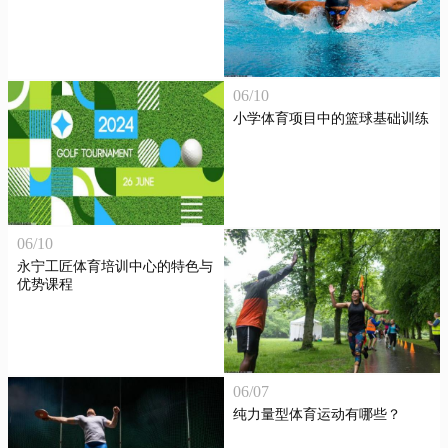
06/10
小学体育项目中的篮球基础训练
06/10
永宁工匠体育培训中心的特色与
优势课程
06/07
纯力量型体育运动有哪些？